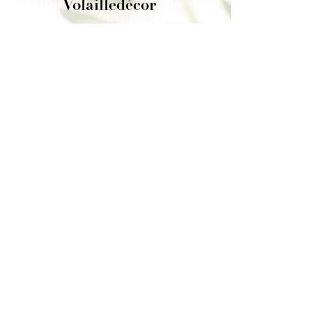
Volailledécor
Une expertise reconnue CAP Solutions
Culinaires.
Découvrir