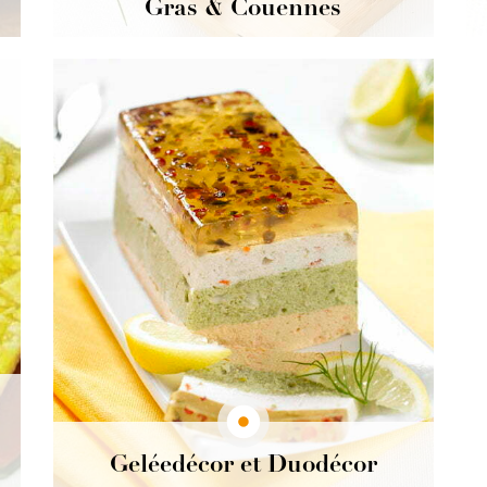
Gras & Couennes
Un ingrédient qualitatif pour vos préparations
charcutières.
Découvrir
Geléedécor et Duodécor