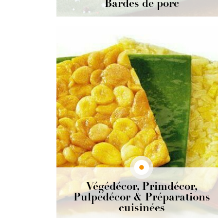
Bardes de porc
Un incontournable pour vos rôtis, paupiettes,
tournedos, brochettes et pâtés.
Découvrir
Végédécor, Primdécor,
Pulpedécor & Préparations
cuisinées