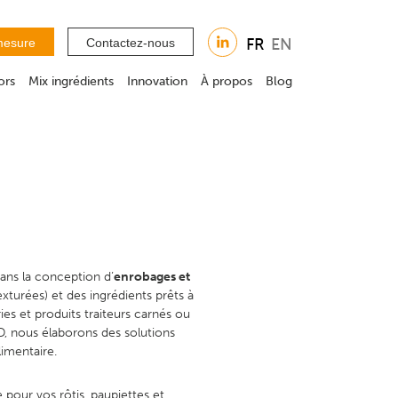
mesure
Contactez-nous
ors
Mix ingrédients
Innovation
À propos
Blog
dans la conception d’
enrobages et
xturées) et des ingrédients prêts à
ies et produits traiteurs carnés ou
, nous élaborons des solutions
limentaire.
pour vos rôtis, paupiettes et