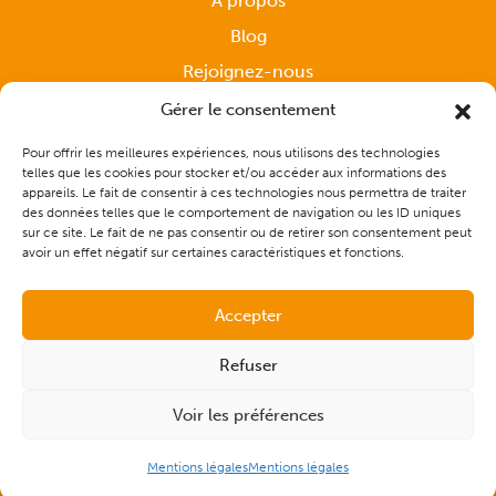
À propos
Blog
Rejoignez-nous
Gérer le consentement
Pour offrir les meilleures expériences, nous utilisons des technologies
Accompagnement sur mesure
telles que les cookies pour stocker et/ou accéder aux informations des
appareils. Le fait de consentir à ces technologies nous permettra de traiter
des données telles que le comportement de navigation ou les ID uniques
Contactez-nous
sur ce site. Le fait de ne pas consentir ou de retirer son consentement peut
avoir un effet négatif sur certaines caractéristiques et fonctions.
Accepter
Refuser
Voir les préférences
© 2026 - CAP Solutions Culinaires |
Plan du site
|
Mentions
légales
| Réalisé par
l'agence de communication digitale Les
Remarquables
Mentions légales
Mentions légales