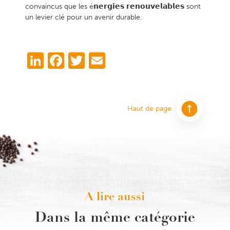
convaincus que les é𝗻𝗲𝗿𝗴𝗶𝗲𝘀 𝗿𝗲𝗻𝗼𝘂𝘃𝗲𝗹𝗮𝗯𝗹𝗲𝘀 sont
un levier clé pour un avenir durable.
LinkedIn
Facebook
Twitter
Email
Haut de page
A lire aussi
Dans la même catégorie