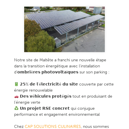
Notre site de Maltête a franchi une nouvelle étape
dans la transition énergétique avec l’installation
d’𝗼𝗺𝗯𝗿𝗶è𝗿𝗲𝘀 𝗽𝗵𝗼𝘁𝗼𝘃𝗼𝗹𝘁𝗮ï𝗾𝘂𝗲𝘀 sur son parking :
𝟮𝟱% 𝗱𝗲 𝗹’é𝗹𝗲𝗰𝘁𝗿𝗶𝗰𝗶𝘁é 𝗱𝘂 𝘀𝗶𝘁𝗲 couverte par cette
énergie renouvelable
𝗗𝗲𝘀 𝘃é𝗵𝗶𝗰𝘂𝗹𝗲𝘀 𝗽𝗿𝗼𝘁é𝗴é𝘀 tout en produisant de
l’énergie verte
𝗨𝗻 𝗽𝗿𝗼𝗷𝗲𝘁 𝗥𝗦𝗘 𝗰𝗼𝗻𝗰𝗿𝗲𝘁 qui conjugue
performance et engagement environnemental
Chez
CAP SOLUTIONS CULINAIRES
, nous sommes