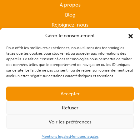
À propos
Blog
Rejoignez-nous
Gérer le consentement
Pour offrir les meilleures expériences, nous utilisons des technologies
Accompagnement sur mesure
telles que les cookies pour stocker et/ou accéder aux informations des
appareils. Le fait de consentir à ces technologies nous permettra de traiter
des données telles que le comportement de navigation ou les ID uniques
Contactez-nous
sur ce site. Le fait de ne pas consentir ou de retirer son consentement peut
avoir un effet négatif sur certaines caractéristiques et fonctions.
Accepter
Refuser
Voir les préférences
© 2026 - CAP Solutions Culinaires |
Plan du site
|
Mentions
légales
| Réalisé par
l'agence de communication digitale Les
Remarquables
Mentions légales
Mentions légales