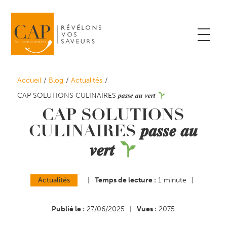
Accueil
Blog
Actualités
CAP SOLUTIONS CULINAIRES 𝒑𝒂𝒔𝒔𝒆 𝒂𝒖 𝒗𝒆𝒓𝒕
CAP SOLUTIONS
CULINAIRES 𝒑𝒂𝒔𝒔𝒆 𝒂𝒖
𝒗𝒆𝒓𝒕
Actualités
|
Temps de lecture :
1 minute
|
Publié le :
27/06/2025
|
Vues :
2075