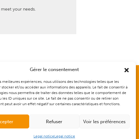
t meet your needs.
Gérer le consentement
les meilleures expériences, nous utilisons des technologies telles que les
Support
 stocker et/ou accéder aux informations des appareils. Le fait de consentir à
gies nous permettra de traiter des données telles que le comportement de
 les ID uniques sur ce site. Le fait de ne pas consentir ou de retirer son
Contact
 peut avoir un effet négatif sur certaines caractéristiques et fonctions.
cepter
Refuser
Voir les préférences
| Made by
the digital communication agency Les Remarquables
Legal notice
Legal notice