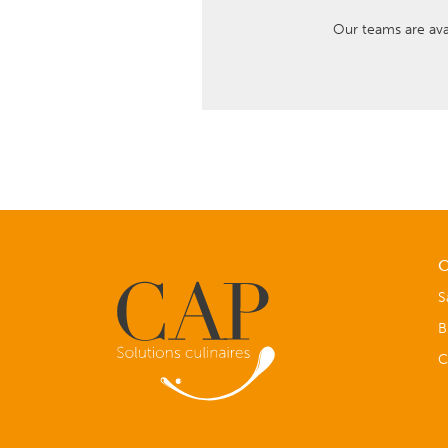
Our teams are ava
O
S
B
C