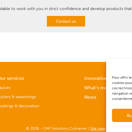
ilable to work with you in strict confidence and develop products tha
Contact us
ur services
Innovation & Quality
Pour offrir 
cookies pour
auces
What’s more
ces technolo
navigation ou
utters & seasonings
News
consentement
oatings & decoration
Ac
© 2026 - CAP Solutions Culinaires |
Site map
|
Legal notice