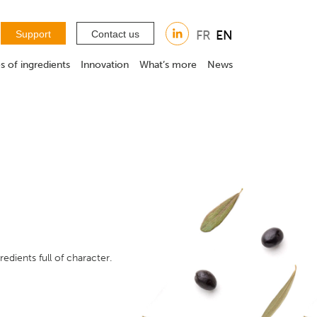
Support
Contact us
s of ingredients
Innovation
What’s more
News
dients full of character.